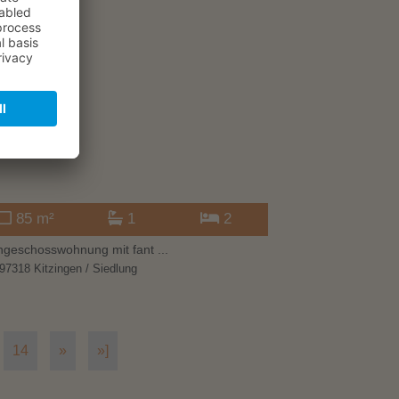
rmietet
85 m²
1
2
geschosswohnung mit fant ...
97318 Kitzingen / Siedlung
14
»
»]