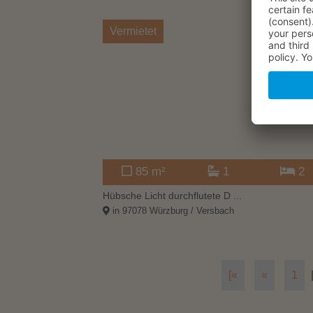
Vermietet
85 m²
1
2
Hübsche Licht durchflutete D ...
in 97078 Würzburg / Versbach
[«
«
1