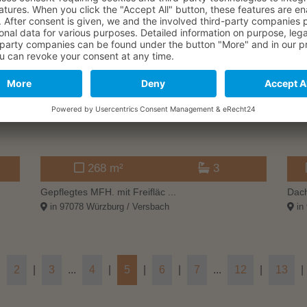
Verkauft
Ve
268 m²
3
Gepflegtes MFH. mit Freifläc ...
Dach
in 97078 Würzburg / Versbach
in 
|
2
|
3
...
4
|
5
|
6
|
7
...
12
|
13
|