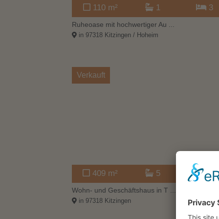
110 m²
1
3
Ruheoase mit hochwertiger Au ...
in 97318 Kitzingen / Hoheim
Verkauft
409 m²
5
10
Wohn- und Geschäftshaus in T ...
in 97318 Kitzingen