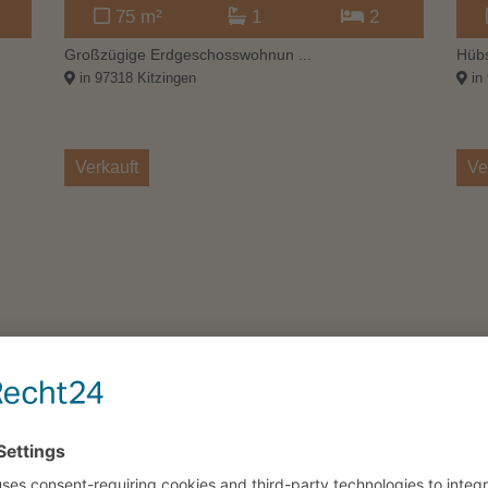
75 m²
1
2
Großzügige Erdgeschosswohnun ...
Hübs
in 97318 Kitzingen
in 
Verkauft
Ve
66 m²
1
1
Einmalige Gelegenheit, die S ...
Viel
in 73342 Bad Ditzenbach
in 