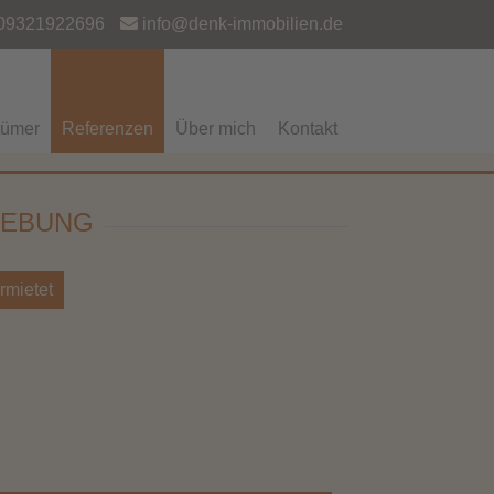
09321922696
info@denk-immobilien.de
tümer
Referenzen
Über mich
Kontakt
GEBUNG
rmietet