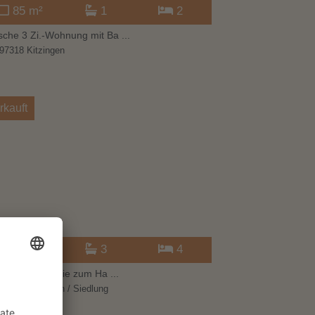
85 m²
1
2
che 3 Zi.-Wohnung mit Ba ...
97318 Kitzingen
rkauft
151 m²
3
4
seitige Immobilie zum Ha ...
97318 Kitzingen / Siedlung