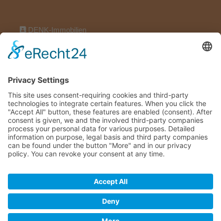
DENK-Immobilien
Wörthstraße 17, 97318 Kitzingen
09321922696
09321922606
info@denk-immobilien.de
Maklervertrag widerrufen
DENK-Immobilien © 2026