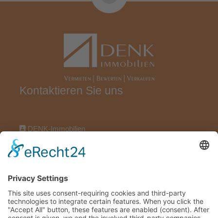
Kontaktieren Sie uns
DENK-Immobilien
Wörthstraße 17, 97318 Kitzingen
09321922696
09321922606
info@denk-immobilien.de