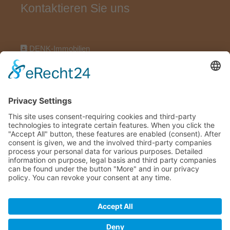
Kontaktieren Sie uns
DENK-Immobilien
Wörthstraße 17, 97318 Kitzingen
09321922696
09321922606
info@denk-immobilien.de
Maklervertrag widerrufen