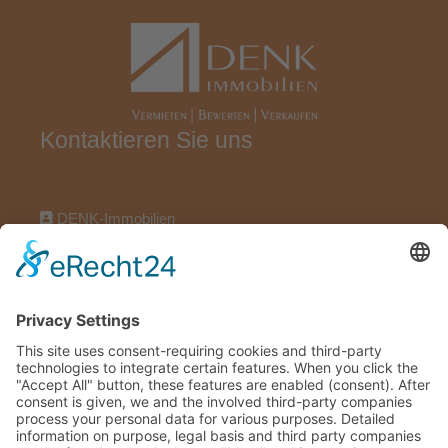
Kontaktieren Sie uns
DENK-Immobilien
Wörthstraße 17, 97318 Kitzingen
09321922696
09321922606
info@denk-immobilien.de