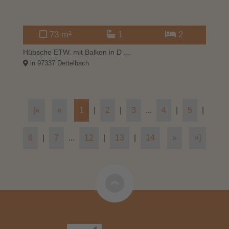
73 m²
1
2
Hübsche ETW. mit Balkon in D ...
in 97337 Dettelbach
[«
«
1
|
2
|
3
...
4
|
5
|
6
|
7
...
12
|
13
|
14
»
»]