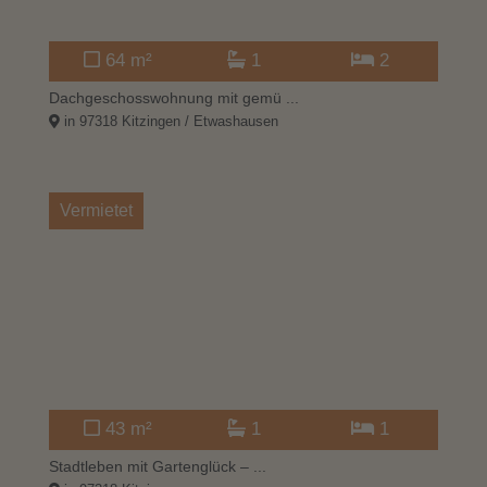
64 m²
1
2
Dachgeschosswohnung mit gemü ...
in 97318 Kitzingen / Etwashausen
Vermietet
43 m²
1
1
Stadtleben mit Gartenglück – ...