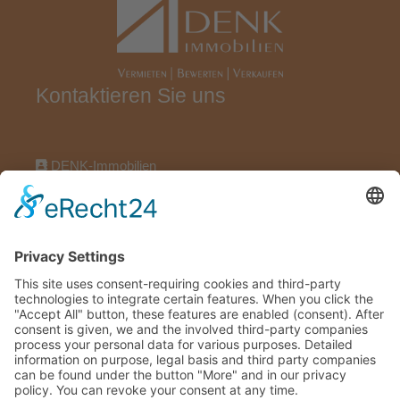
Kontaktieren Sie uns
DENK-Immobilien
Wörthstraße 17, 97318 Kitzingen
09321922696
09321922606
info@denk-immobilien.de