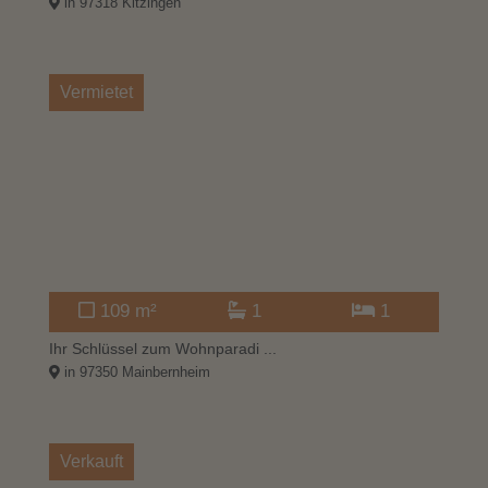
in 97318 Kitzingen
Vermietet
109 m²
1
1
Ihr Schlüssel zum Wohnparadi ...
in 97350 Mainbernheim
Verkauft