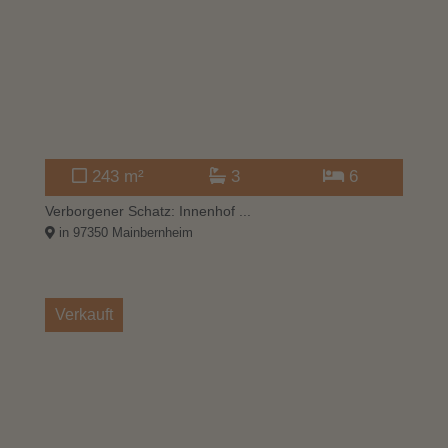
243 m²
3
6
Verborgener Schatz: Innenhof ...
in 97350 Mainbernheim
Verkauft