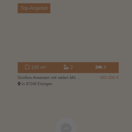
Top-Angebot
100 m²
2
4
140 €
Großes Anwesen mit vielen Mö ...
365.000 €
20
in 97249 Eisingen