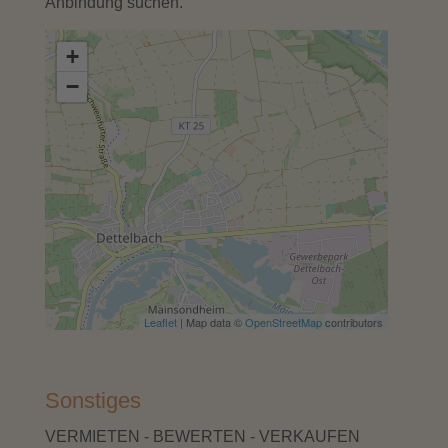
Anbindung suchen.
+
−
Leaflet
| Map data ©
OpenStreetMap
contributors
Sonstiges
VERMIETEN - BEWERTEN - VERKAUFEN