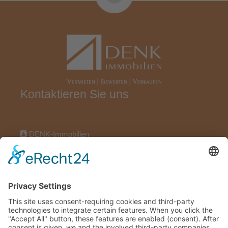
Kontaktieren Sie uns
DENK-Immobilien
Wörthstraße 17, 97318 Kitzingen
09321922696
09321922606
info@denk-immobilien.de