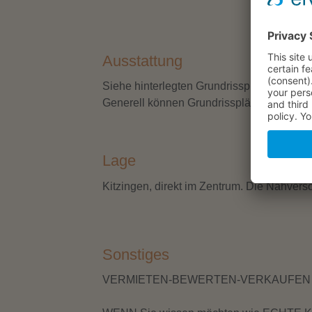
Ausstattung
76 m²
1
Siehe hinterlegten Grundrissplan.
2018 modernisiert! Mit Loggi ...
Generell können Grundrisspläne z.B. Rau
in 97318 Kitzingen
Lage
Kitzingen, direkt im Zentrum. Die Nahversor
Sonstiges
VERMIETEN-BEWERTEN-VERKAUFEN