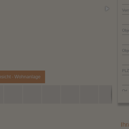
Ver
Obje
Obj
PLZ
sicht - Wohnanlage
Ort
Lan
Ihr