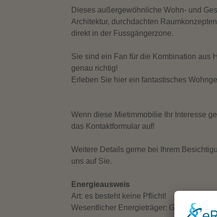
Dieses außergewöhnliche Wohn- und Gesc
Architektur, durchdachten Raumkonzepten b
direkt in der Fussgängerzone.
Sie sind ein Fan für die Kombination a
genau richtig!
Erleben Sie hier ein fantastisches Wohnge
Wenn diese Mietimmobilie Ihr Interesse g
das Kontaktformular auf!
Weitere Details gerne bei Ihrem Besichtigu
uns auf Sie.
Top-Angebot
Energieausweis
Art: es besteht keine Pflicht!
Wesentlicher Energieträger: Gas