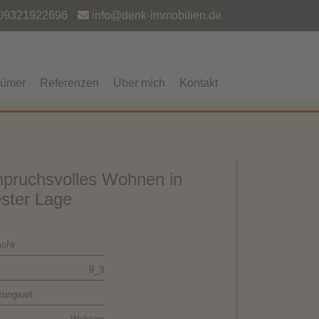
09321922696
info@denk-immobilien.de
tümer
Referenzen
Über mich
Kontakt
pruchsvolles Wohnen in
ster Lage
oNr
9_3
zungsart