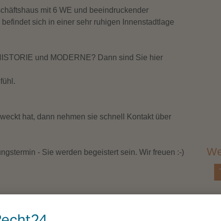
Eta
häftshaus mit 6 WE und beeindruckender
efindet sich in einer sehr ruhigen Innenstadtlage
Woh
us HISTORIE und MODERNE? Dann sind Sie hier
Nut
fühl.
Anz
eweckt hat, dann nehmen sie schnell Kontakt über
Anz
We
ngstermin - Sie werden begeistert sein. Wir freuen :-)
Top-Angebot
Anz
Eta