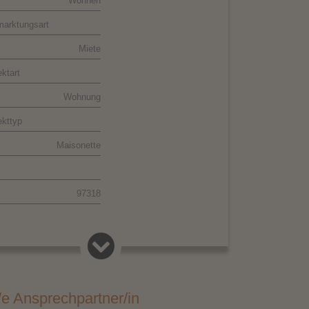
Wohnen
marktungsart
Miete
ktart
Wohnung
ekttyp
Maisonette
Schlafen 1 unten
97318
Kitzingen
d
Deutschland
/e Ansprechpartner/in