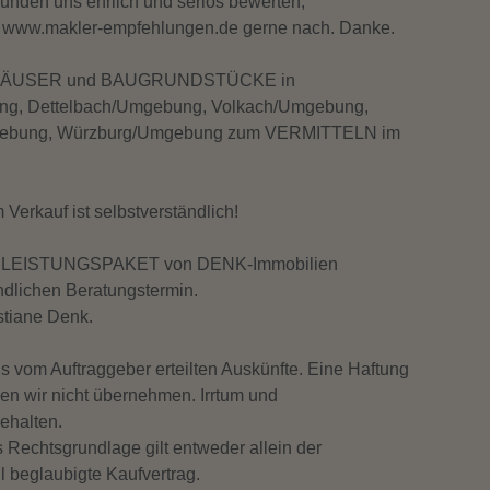
den uns ehrlich und seriös bewerten,
r www.makler-empfehlungen.de gerne nach. Danke.
Zus
, HÄUSER und BAUGRUNDSTÜCKE in
ng, Dettelbach/Umgebung, Volkach/Umgebung,
mgebung, Würzburg/Umgebung zum VERMITTELN im
Ene
rkauf ist selbstverständlich!
wese
en LEISTUNGSPAKET von DENK-Immobilien
ndlichen Beratungstermin.
stiane Denk.
 vom Auftraggeber erteilten Auskünfte. Eine Haftung
nnen wir nicht übernehmen. Irrtum und
ehalten.
s Rechtsgrundlage gilt entweder allein der
l beglaubigte Kaufvertrag.