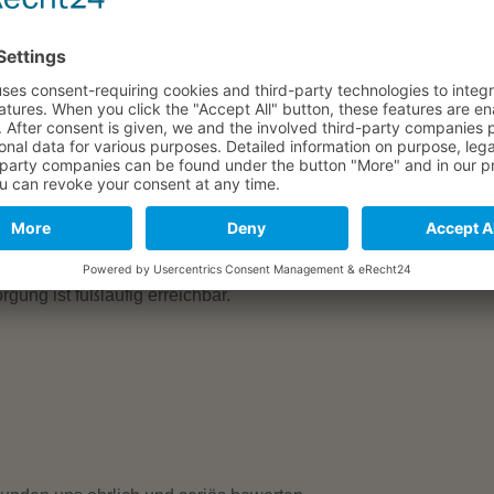
Hei
1,5
1.165 m²
239.000 €
Freizeitgrundstück „Grüne Oa ...
23.000 €
Fa
maufteilung ect. vom IST-Zustand abweichen.
Bef
in 97320 Mainstockheim
Fahr
gung ist fußläufig erreichbar.
Kab
Bal
Bau