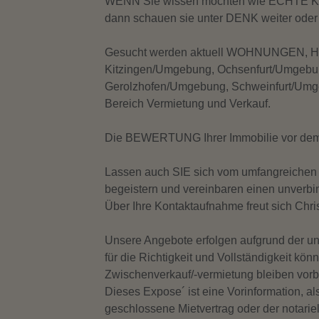
WENN Sie wissen möchten wie ECHTE Kun
dann schauen sie unter DENK weiter ode
Gesucht werden aktuell WOHNUNGEN
Kitzingen/Umgebung, Ochsenfurt/Umgebu
Gerolzhofen/Umgebung, Schweinfurt/U
Bereich Vermietung und Verkauf.
Die BEWERTUNG Ihrer Immobilie vor dem Ve
Lassen auch SIE sich vom umfangreich
begeistern und vereinbaren einen unverbi
Über Ihre Kontaktaufnahme freut sich Chri
Unsere Angebote erfolgen aufgrund der uns
für die Richtigkeit und Vollständigkeit kö
Zwischenverkauf/-vermietung bleiben vorb
Dieses Expose´ ist eine Vorinformation, al
geschlossene Mietvertrag oder der notariel