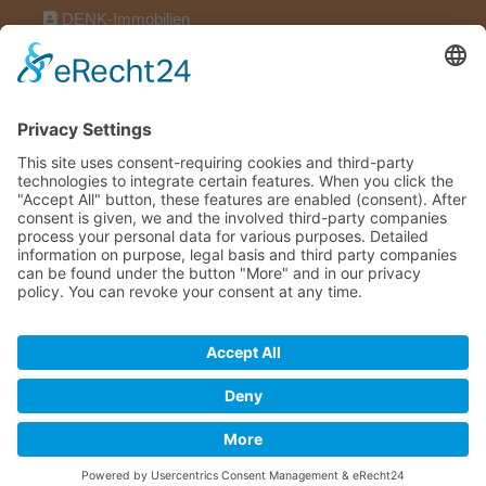
DENK-Immobilien
Wörthstraße 17, 97318 Kitzingen
09321922696
09321922606
info@denk-immobilien.de
Maklervertrag widerrufen
DENK-Immobilien © 2026
Kontakt
Impressum
Datenschutz
Immobiliensoftware & Webdesign powered by