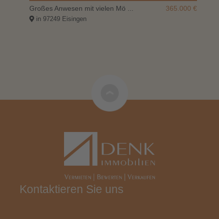
000 €
Großes Anwesen mit vielen Mö ...
365.000 €
Be
in 97249 Eisingen
Kontaktieren Sie uns