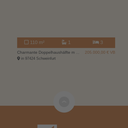
110 m²
1
3
000 €
Charmante Doppelhaushälfte m ...
205.000,00
€ VB
In
in 97424 Schweinfurt