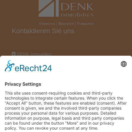
Kontaktieren Sie uns
DENK-Immobilien
Wörthstraße 17, 97318 Kitzingen
09321922696
09321922606
info@denk-immobilien.de