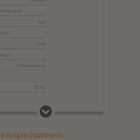
Wohnen
marktungsart
Kauf
ktart
Haus
ekttyp
Einfamilienhaus
Außenanlagen, Bild 4
97318
Kitzingen
d
Deutschland
/e Ansprechpartner/in