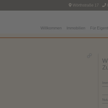
Wörthstraße 17
Willkommen
Immobilien
Für Eigen
Wi
Zu
Imm
Nut