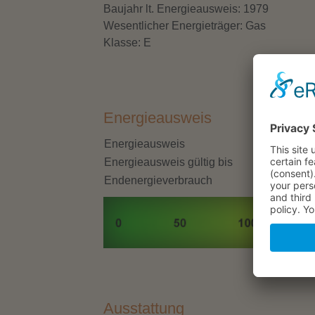
Baujahr lt. Energieausweis: 1979
Wesentlicher Energieträger: Gas
Klasse: E
Energieausweis
Energieausweis
Energieausweis gültig bis
Endenergieverbrauch
Ausstattung