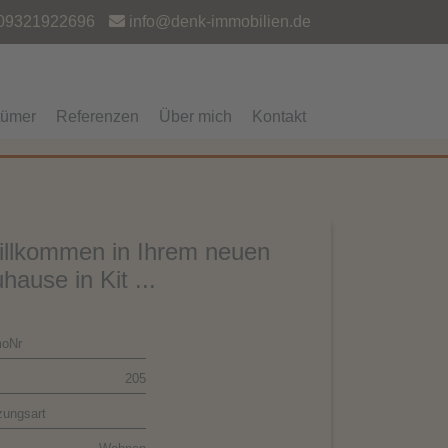
09321922696
info@denk-immobilien.de
tümer
Referenzen
Über mich
Kontakt
llkommen in Ihrem neuen
hause in Kit ...
oNr
205
zungsart