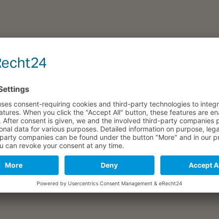
Zus
Ene
End
Verbrauchsausweis
28.02.2034
143,2 kWh/(m²a)
Ener
Ener
Bauj