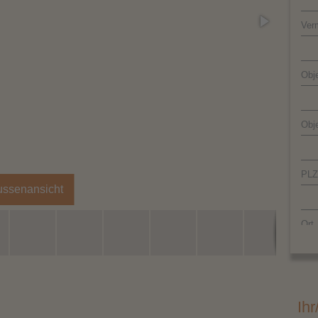
Ver
Obje
Obj
PLZ
ussenansicht
Ort
Lan
Ihr