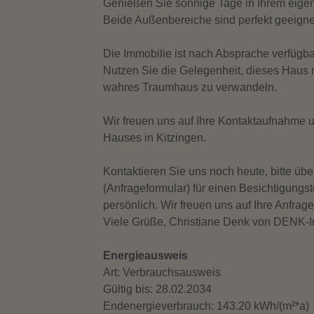
Genießen Sie sonnige Tage in Ihrem eigen
Beide Außenbereiche sind perfekt geeignet
Die Immobilie ist nach Absprache verfügbar 
Nutzen Sie die Gelegenheit, dieses Haus n
76 m²
1
wahres Traumhaus zu verwandeln.
2018 modernisiert! Mit Loggi ...
in 97318 Kitzingen
Wir freuen uns auf Ihre Kontaktaufnahme 
Hauses in Kitzingen.
Kontaktieren Sie uns noch heute, bitte übe
(Anfrageformular) für einen Besichtigung
persönlich. Wir freuen uns auf Ihre Anfrage
Viele Grüße, Christiane Denk von DENK-I
Energieausweis
Art: Verbrauchsausweis
Gültig bis: 28.02.2034
Endenergieverbrauch: 143.20 kWh/(m²*a)