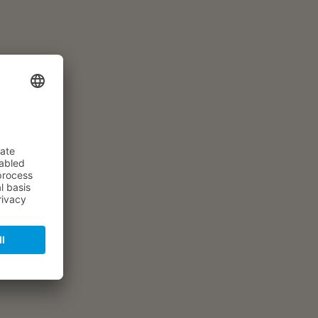
1979
tand
Renovierungsbedürftig
rgieausweis
Verbrauchsausweis
energieverbrauch
143,2 kWh/(m²a)
gieausweis gültig bis
28.02.2034
gieeffizienzklasse
E
ahr lt. Energieausweis
1979