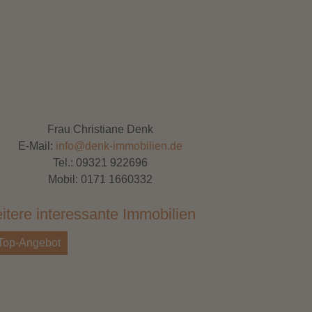
nfläche
131 m²
ndstücksgröße
315 m²
ahl Zimmer
5,5
Frau Christiane Denk
E-Mail:
info@denk-immobilien.de
ahl Schlafzimmer
Tel.:
09321 922696
4
Mobil:
0171 1660332
ahl Badezimmer
itere interessante Immobilien
2
Top-Angebot
Top-Angebot
ahl sep. WC
1
zungsart