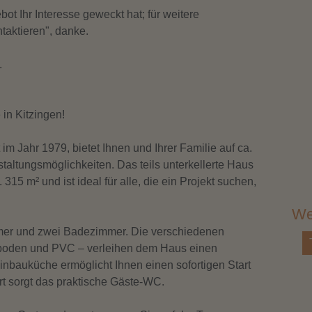
Woh
ot Ihr Interesse geweckt hat; für weitere
ntaktieren", danke.
Gru
.
Anz
in Kitzingen!
m Jahr 1979, bietet Ihnen und Ihrer Familie auf ca.
Anz
taltungsmöglichkeiten. Das teils unterkellerte Haus
315 m² und ist ideal für alle, die ein Projekt suchen,
Anz
We
mer und zwei Badezimmer. Die verschiedenen
Top-Angebot
hboden und PVC – verleihen dem Haus einen
Anz
inbauküche ermöglicht Ihnen einen sofortigen Start
rt sorgt das praktische Gäste-WC.
Hei