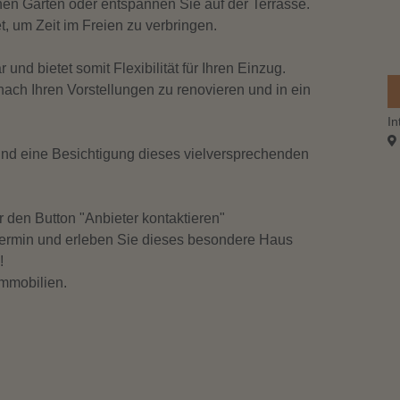
en Garten oder entspannen Sie auf der Terrasse.
, um Zeit im Freien zu verbringen.
Bod
und bietet somit Flexibilität für Ihren Einzug.
ach Ihren Vorstellungen zu renovieren und in ein
1,5
100
2
4
m²
239.000 €
Großes Anwesen mit vielen Mö ...
365.000 €
In
Bef
in 97249 Eisingen
und eine Besichtigung dieses vielversprechenden
Stel
r den Button "Anbieter kontaktieren"
stermin und erleben Sie dieses besondere Haus
!
Ter
mmobilien.
Küc
Bau