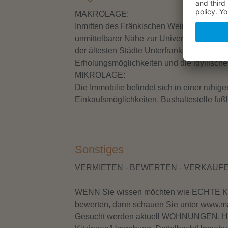
MAKROLAGE:
Inmitten des Fränkischen Weinlandes, gut
unmittelbarer Nähe zur Universitätsstadt W
der ältesten Städte Unterfrankens. Histori
1.165 m²
Erholungsmöglichkeiten und die idyllisc
Freizeitgrundstück „Grüne Oa ...
MIKROLAGE:
in 97320 Mainstockheim
Die Immobilie befindet sich in einer ruhi
Einkaufsmöglichkeiten, Bushaltestelle fußl
Sonstiges
VERMIETEN - BEWERTEN - VERKAUF
WENN Sie wissen möchten wie ECHTE Kun
bewerten, dann schauen Sie unter www.m
Gesucht werden aktuell WOHNUNGEN