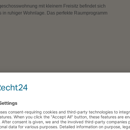
Eta
eschosswohnung mit kleinem Freisitz befindet sich
us in ruhiger Wohnlage. Das perfekte Raumprogramm
Reg
Woh
Nut
Anz
We
ecken; Wohndiele; großes Wohnzimmer mit
Top-Angebot
henraum ohne EBK.; kleiner Freisitz;
Anz
Anz