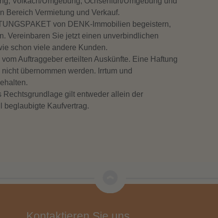
ng, Volkach/Umgebung, Ochsenfurt/Umgebung und
Zus
Bereich Vermietung und Verkauf.
ISTUNGSPAKET von DENK-Immobilien begeistern,
 Vereinbaren Sie jetzt einen unverbindlichen
Ene
 wie schon viele andere Kunden.
vom Auftraggeber erteilten Auskünfte. Eine Haftung
nn nicht übernommen werden. Irrtum und
Bauj
ehalten.
s Rechtsgrundlage gilt entweder allein der
l beglaubigte Kaufvertrag.
wese
Kontaktieren Sie uns