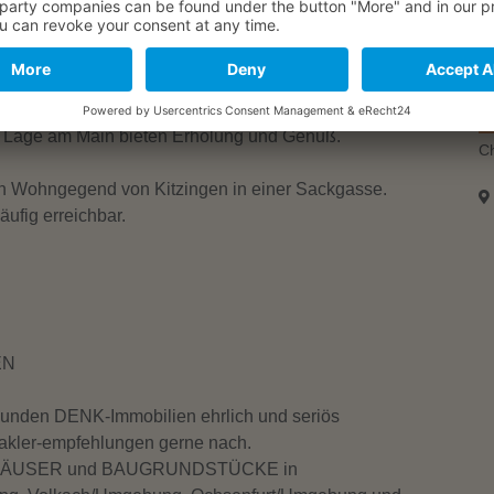
Eta
 erreichbar über die BAB 7 und BAB 3 und in
ürzburg, liegt die Große Kreisstadt Kitzingen, eine
sche Sehenswürdigkeiten, zahlreiche Freizeit- und
121
1
3
Hei
he Lage am Main bieten Erholung und Genuß.
m²
23.000 €
Familienglück garantiert – l ...
1.140 €
Ch
in 97320 Buchbrunn
gen Wohngegend von Kitzingen in einer Sackgasse.
Bef
äufig erreichbar.
Fahr
EN
Kab
den DENK-Immobilien ehrlich und seriös
Bau
akler-empfehlungen gerne nach.
, HÄUSER und BAUGRUNDSTÜCKE in