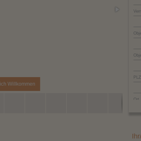
Ver
Obje
Obj
PLZ
lich Willkommen
Ort
Lan
Ihr