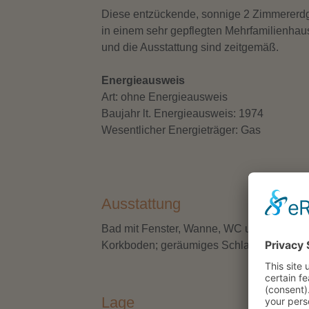
Diese entzückende, sonnige 2 Zimmererdg
in einem sehr gepflegten Mehrfamilienha
und die Ausstattung sind zeitgemäß.
Energieausweis
Art: ohne Energieausweis
Baujahr lt. Energieausweis: 1974
Wesentlicher Energieträger: Gas
Ausstattung
Bad mit Fenster, Wanne, WC und Waschb
Top-Angebot
Korkboden; geräumiges Schlafzimmer; Küc
Lage