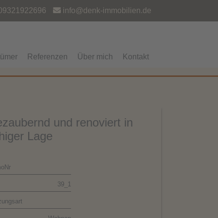
09321922696
info@denk-immobilien.de
tümer
Referenzen
Über mich
Kontakt
zaubernd und renoviert in
higer Lage
oNr
39_1
zungsart