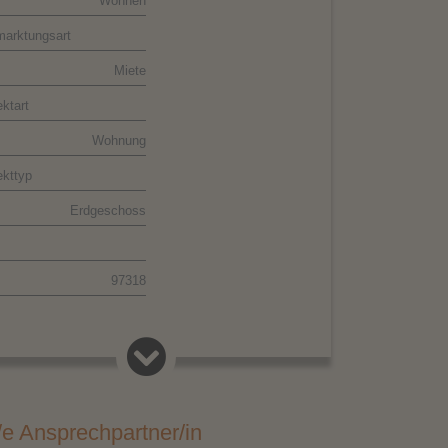
Wohnen
marktungsart
Miete
ktart
Wohnung
ekttyp
Erdgeschoss
aufbereiteter Grundrissplan
97318
Kitzingen
d
Deutschland
/e Ansprechpartner/in