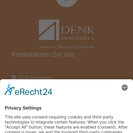
Kontaktieren Sie uns
DENK-Immobilien
Wörthstraße 17, 97318 Kitzingen
09321922696
09321922606
info@denk-immobilien.de