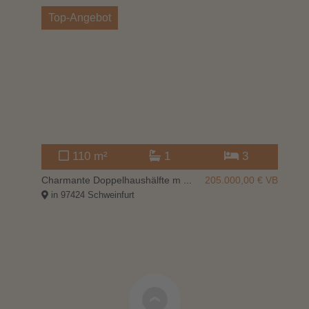
Top-Angebot
110 m²
1
3
000 €
Charmante Doppelhaushälfte m ...
205.000,00
€ VB
Hü
in 97424 Schweinfurt